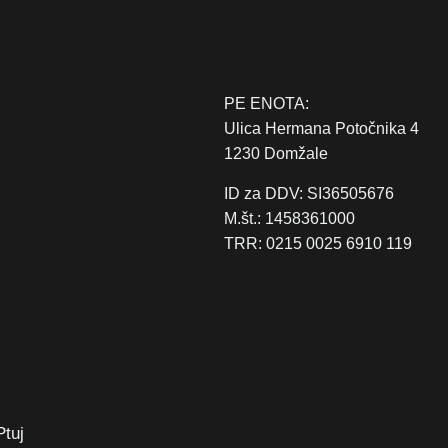
PE ENOTA:
Ulica Hermana Potočnika 4
1230 Domžale
ID za DDV: SI36505676
M.št.: 1458361000
TRR: 0215 0025 6910 119
Ptuj