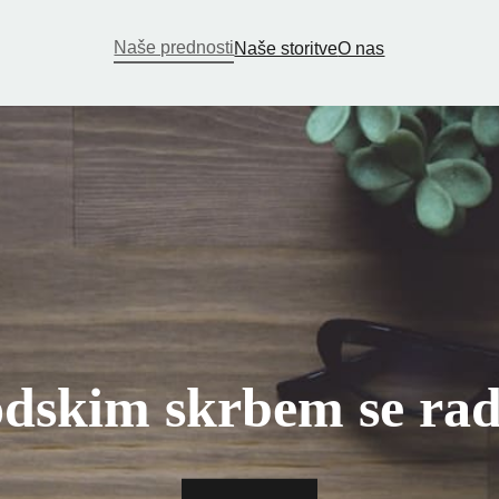
Naše prednosti
Naše storitve
O nas
dskim skrbem se ra