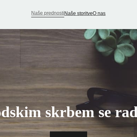
Naše prednosti
Naše storitve
O nas
dskim skrbem se ra