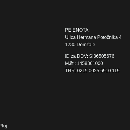
PE ENOTA:
Ulica Hermana Potočnika 4
1230 Domžale
ID za DDV: SI36505676
M.št.: 1458361000
TRR: 0215 0025 6910 119
Ptuj