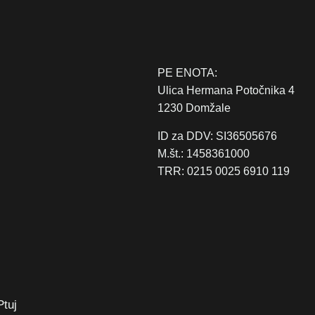
PE ENOTA:
Ulica Hermana Potočnika 4
1230 Domžale
ID za DDV: SI36505676
M.št.: 1458361000
TRR: 0215 0025 6910 119
Ptuj