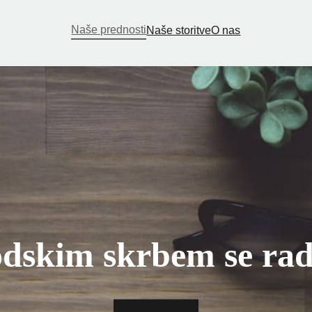
Naše prednosti
Naše storitve
O nas
dskim skrbem se ra